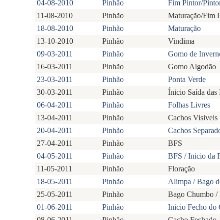
04-08-2010
Pinhão
Fim Pintor/Pinto
11-08-2010
Pinhão
Maturação/Fim P
18-08-2010
Pinhão
Maturação
13-10-2010
Pinhão
Vindima
09-03-2011
Pinhão
Gomo de Invern
16-03-2011
Pinhão
Gomo Algodão
23-03-2011
Pinhão
Ponta Verde
30-03-2011
Pinhão
Ínicio Saída das
06-04-2011
Pinhão
Folhas Livres
13-04-2011
Pinhão
Cachos Visiveis
20-04-2011
Pinhão
Cachos Separad
27-04-2011
Pinhão
BFS
04-05-2011
Pinhão
BFS / Inicio da 
11-05-2011
Pinhão
Floração
18-05-2011
Pinhão
Alimpa / Bago 
25-05-2011
Pinhão
Bago Chumbo / 
01-06-2011
Pinhão
Inicio Fecho do
08-06-2011
Pinhão
Cacho Fechado