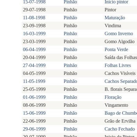
15-07-1998
Pinhão
Início pintor
29-07-1998
Pinhão
Pintor
11-08-1998
Pinhão
Maturação
23-09-1998
Pinhão
Vindima
16-03-1999
Pinhão
Gomo Inverno
23-03-1999
Pinhão
Gomo Algodão
06-04-1999
Pinhão
Ponta Verde
20-04-1999
Pinhão
Saída das Folhas
27-04-1999
Pinhão
Folhas Livres
04-05-1999
Pinhão
Cachos Visíveis
11-05-1999
Pinhão
Cachos Separad
25-05-1999
Pinhão
B. florais Separ
01-06-1999
Pinhão
Floração
08-06-1999
Pinhão
Vingamento
15-06-1999
Pinhão
Bago de Chumb
22-06-1999
Pinhão
Grão de Ervilha
29-06-1999
Pinhão
Cacho Fechado
20-07-1999
Pinhão
Inicio de Pintor