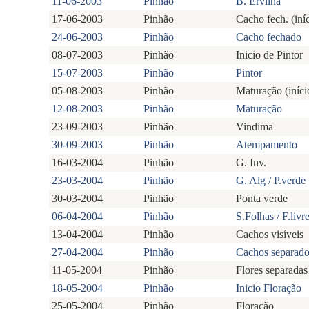
11-06-2003
Pinhão
B. Ervilha
17-06-2003
Pinhão
Cacho fech. (iní
24-06-2003
Pinhão
Cacho fechado
08-07-2003
Pinhão
Inicio de Pintor
15-07-2003
Pinhão
Pintor
05-08-2003
Pinhão
Maturação (iníci
12-08-2003
Pinhão
Maturação
23-09-2003
Pinhão
Vindima
30-09-2003
Pinhão
Atempamento
16-03-2004
Pinhão
G. Inv.
23-03-2004
Pinhão
G. Alg / P.verde
30-03-2004
Pinhão
Ponta verde
06-04-2004
Pinhão
S.Folhas / F.livr
13-04-2004
Pinhão
Cachos visíveis
27-04-2004
Pinhão
Cachos separado
11-05-2004
Pinhão
Flores separadas
18-05-2004
Pinhão
Inicio Floração
25-05-2004
Pinhão
Floração