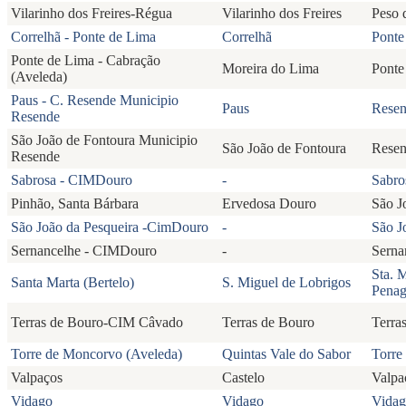
Vilarinho dos Freires-Régua
Vilarinho dos Freires
Peso 
Correlhã - Ponte de Lima
Correlhã
Ponte
Ponte de Lima - Cabração
Moreira do Lima
Ponte
(Aveleda)
Paus - C. Resende Municipio
Paus
Rese
Resende
São João de Fontoura Municipio
São João de Fontoura
Rese
Resende
Sabrosa - CIMDouro
-
Sabro
Pinhão, Santa Bárbara
Ervedosa Douro
São J
São João da Pesqueira -CimDouro
-
São J
Sernancelhe - CIMDouro
-
Serna
Sta. 
Santa Marta (Bertelo)
S. Miguel de Lobrigos
Penag
Terras de Bouro-CIM Câvado
Terras de Bouro
Terra
Torre de Moncorvo (Aveleda)
Quintas Vale do Sabor
Torre
Valpaços
Castelo
Valpa
Vidago
Vidago
Vida