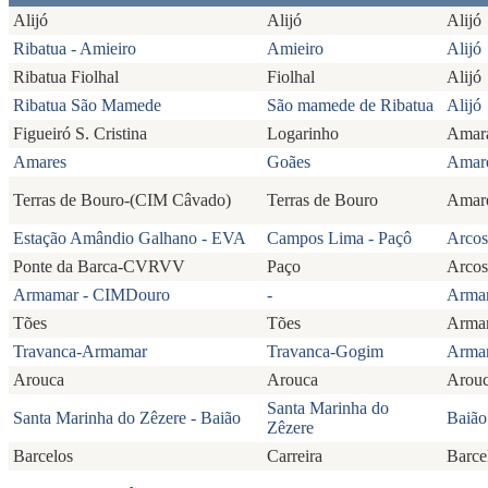
Alijó
Alijó
Alijó
Ribatua - Amieiro
Amieiro
Alijó
Ribatua Fiolhal
Fiolhal
Alijó
Ribatua São Mamede
São mamede de Ribatua
Alijó
Figueiró S. Cristina
Logarinho
Amar
Amares
Goães
Amar
Terras de Bouro-(CIM Câvado)
Terras de Bouro
Amar
Estação Amândio Galhano - EVA
Campos Lima - Paçô
Arcos
Ponte da Barca-CVRVV
Paço
Arcos
Armamar - CIMDouro
-
Arma
Tões
Tões
Arma
Travanca-Armamar
Travanca-Gogim
Arma
Arouca
Arouca
Arou
Santa Marinha do
Santa Marinha do Zêzere - Baião
Baião
Zêzere
Barcelos
Carreira
Barce