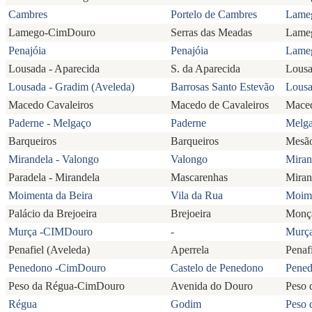
Cambres
Portelo de Cambres
Lame
Lamego-CimDouro
Serras das Meadas
Lame
Penajóia
Penajóia
Lame
Lousada - Aparecida
S. da Aparecida
Lous
Lousada - Gradim (Aveleda)
Barrosas Santo Estevão
Lous
Macedo Cavaleiros
Macedo de Cavaleiros
Maced
Paderne - Melgaço
Paderne
Melg
Barqueiros
Barqueiros
Mesão
Mirandela - Valongo
Valongo
Miran
Paradela - Mirandela
Mascarenhas
Miran
Moimenta da Beira
Vila da Rua
Moime
Palácio da Brejoeira
Brejoeira
Monç
Murça -CIMDouro
-
Murç
Penafiel (Aveleda)
Aperrela
Penaf
Penedono -CimDouro
Castelo de Penedono
Pene
Peso da Régua-CimDouro
Avenida do Douro
Peso 
Régua
Godim
Peso 