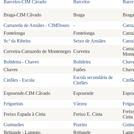
Barcelos-CIM Câvado
Barcelos
Barce
Braga-CIM Câvado
Braga
Braga
Carrazeda de Ansiães - CIMDouro
-
Carra
Fontelonga
Fontelonga
Carra
Sr.ª da Ribeira
Seixo de Ansiães
Carra
Carra
Corveira-Carrazedo de Montenegro
Corveira
Mont
Bolideira - Chaves
Bolideira
Chav
Chaves
Faiões
Chav
Escola secundária de
Cinfães - Escola
Cinfã
Cinfães
Esposende-CIM Câvado
Esposende
Espos
Felgueiras
Várzea
Felgu
Freix
Freixo Espada à Cinta
Freixo E. Cinta
Cinta
Guimarães
Prazins
Guima
Britiande - Lamego
Britiande
Lame