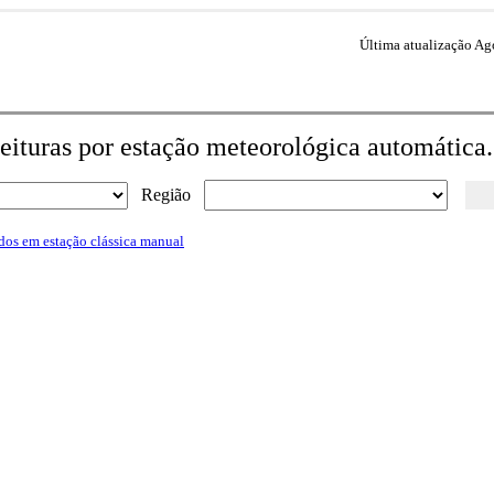
Última atualização Ag
eituras por estação meteorológica automática.
Região
dos em estação clássica manual